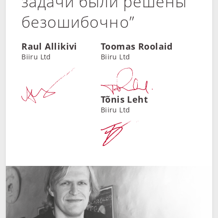
задачи были решены
безошибочно”
Raul Allikivi
Toomas Roolaid
Biiru Ltd
Biiru Ltd
Tõnis Leht
Biiru Ltd